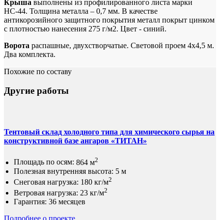
Крыша
выполнены из профилированного листа марки
НС-44. Толщина металла – 0,7 мм. В качестве
антикорозийного защитного покрытия металл покрыт цинком
с плотностью нанесения 275 г/м2. Цвет - синий.
Ворота
распашные, двухстворчатые. Световой проем 4х4,5 м.
Два комплекта.
Похожие по составу
Другие работы
Тентовый склад холодного типа для химического сырья на
конструктивной базе ангаров «ТИТАН»
2
Площадь по осям:
864 м
Полезная внутренняя высота:
5 м
2
Снеговая нагрузка:
180 кг/м
2
Ветровая нагрузка:
23 кг/м
Гарантия:
36 месяцев
Подробнее о проекте