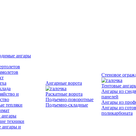
одимые ангары
ертолетов
амолетов
Стеновое ограж
хт
еха
Ангарные ворота
Тентовые ангар
клада
Ангары из сэнд
зяйство и
Раскатные ворота
панелей
ство
Подъемно-поворотные
Ангары из проф
ые тепляки
Подъемно-складные
Ангары из сото
имат
поликарбоната
 ангары
ие техники
 ангары и