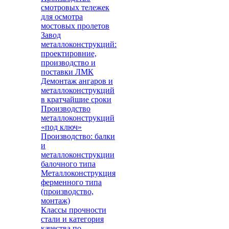
смотровых тележек
для осмотра
мостовых пролетов
Завод
металлоконструкций:
проектировние,
производство и
поставки ЛМК
Демонтаж ангаров и
металлоконструкций
в кратчайшие сроки
Производство
металлоконструкций
«под ключ»
Производство: балки
и
металлоконструкции
балочного типа
Металлоконструкция
ферменного типа
(производство,
монтаж)
Классы прочности
стали и категория
качества по