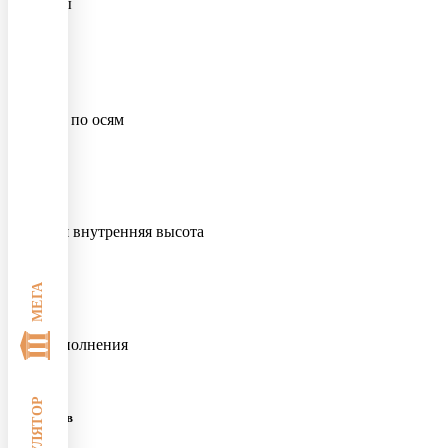
габариты
2
150 м
площадь по осям
4,5 м
полезная внутренняя высота
МЕГА
45 дней
срок выполнения
36 месяцев