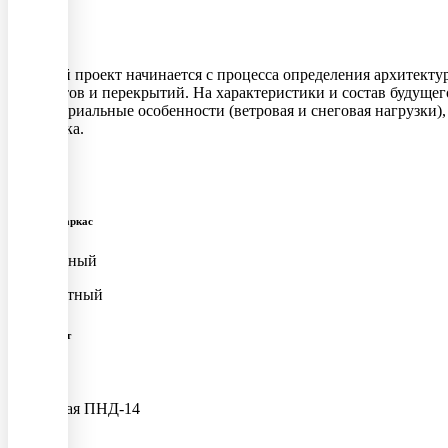
Каждый проект начинается с процесса определения архитекту
элементов и перекрытий. На характеристики и состав будущег
территориальные особенности (ветровая и снеговая нагрузки)
заказчика.
Металлокаркас
Ферменный
двухскатный
Фундамент
Плита
дорожная ПНД-14