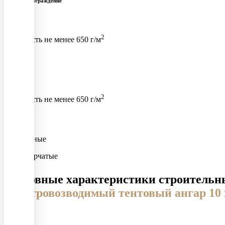
Стеновое ограждение
Тент
2
плотность не менее 650 г/м
Кровля
Тент
2
плотность не менее 650 г/м
Ворота
Распашные
двустворчатые
Основные характеристики строительны
Быстровозводимый тентовый ангар 10 x