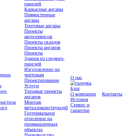
панелей
Каркасные ангары
Прямостенные
ангары
Тентовые ангары
Проекты
автосервисов
Проекты складов
Проекты ангаров
Проекты
Здания из сэндвич-
панелей
Изготовление по
дение
чертежам
О нас
Проектирование
ы
Услуги
Блог
вич-
Типовые проекты
О компании
Контакты
ангаров
История
настила
Монтаж
Сервис и
вого
металлоконструкций
гарантии
Геотермальное
отопление на
промышленных
объектах
Производство