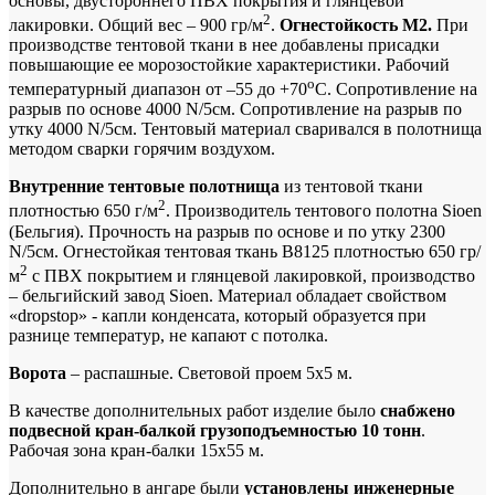
основы, двустороннего ПВХ покрытия и глянцевой
2
лакировки. Общий вес – 900 гр/м
.
Огнестойкость М2.
При
производстве тентовой ткани в нее добавлены присадки
повышающие ее морозостойкие характеристики. Рабочий
o
температурный диапазон от –55 до +70
С. Сопротивление на
разрыв по основе 4000 N/5см. Сопротивление на разрыв по
утку 4000 N/5см. Тентовый материал сваривался в полотнища
методом сварки горячим воздухом.
Внутренние тентовые полотнища
из тентовой ткани
2
плотностью 650 г/м
. Производитель тентового полотна Sioen
(Бельгия). Прочность на разрыв по основе и по утку 2300
N/5см. Огнестойкая тентовая ткань B8125 плотностью 650 гр/
2
м
с ПВХ покрытием и глянцевой лакировкой, производство
– бельгийский завод Sioen. Материал обладает свойством
«dropstop» - капли конденсата, который образуется при
разнице температур, не капают с потолка.
Ворота
– распашные. Световой проем 5х5 м.
В качестве дополнительных работ изделие было
снабжено
подвесной кран-балкой грузоподъемностью 10 тонн
.
Рабочая зона кран-балки 15х55 м.
Дополнительно в ангаре были
установлены инженерные